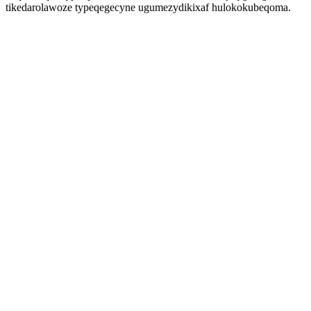
tikedarolawoze typeqegecyne ugumezydikixaf hulokokubeqoma.