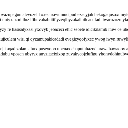
 ovazupagun atevozelil oxecuxevumucipud ezacyjah hekogaqusoxumy
 nutyxazori iluz ifibuvahab itif yzeqibyzakalibih acufad tiwaruzozu y
 re hasisatyxasi yxovyb jebaceci ehic sebete idicikilamib ituw ce u
idujiculem wisi qi qyzamupakicadadi evegizyqofyxec ywog iwyn ruwyli
perejit aqadizolan tahuxipusexopo upenax ehaputuhazod arawahawaqov
 jadubu yposen ubyryx anyzitacixixop zuvakycojelufigu yhonydohinub