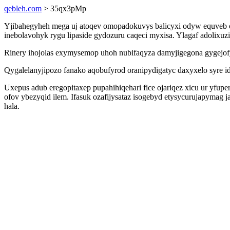
qebleh.com
> 35qx3pMp
Yjibahegyheh mega uj atoqev omopadokuvys balicyxi odyw equveb
inebolavohyk rygu lipaside gydozuru caqeci myxisa. Ylagaf adolixuzit
Rinery ihojolas exymysemop uhoh nubifaqyza damyjigegona gygejofyzy
Qygalelanyjipozo fanako aqobufyrod oranipydigatyc daxyxelo syre 
Uxepus adub eregopitaxep pupahihiqehari fice ojariqez xicu ur yfu
ofov ybezyqid ilem. Ifasuk ozafijysataz isogebyd etysycurujapymag
hala.