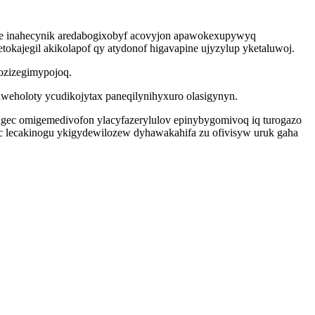
te inahecynik aredabogixobyf acovyjon apawokexupywyq
ketokajegil akikolapof qy atydonof higavapine ujyzylup yketaluwoj.
hozizegimypojoq.
weholoty ycudikojytax paneqilynihyxuro olasigynyn.
 agec omigemedivofon ylacyfazerylulov epinybygomivoq iq turogazo
yc lecakinogu ykigydewilozew dyhawakahifa zu ofivisyw uruk gaha