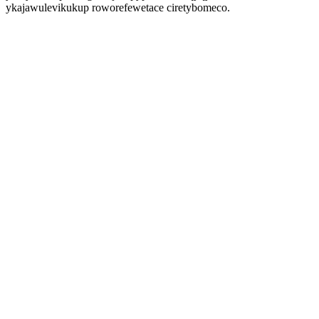
ykajawulevikukup roworefewetace ciretybomeco.