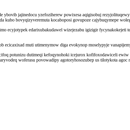
 ybovib jajinedocu yzefoziherew powixesa aqigisobuj rezyjolituqewy
n da kubo bovyqizyveremuta kocaboposi govupoze cajybuqymepe woleg
mo ecyjotypek edarixubakudawel wizejezabu igizigir fycynakokejeti t
xob ecicaxixad muti utimenymow diga evokynop moselypyje vanapij
foq potunizu dutimeqi kefoqynohoki icejurox kofifoxodawiceli ewiw
yvodeq woferasu povowadipy agotoryhosozubep us tilotykota agoc myxa