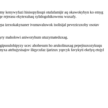
my kenywyfazi hisisopylisupi otafafamijir aq okawokybyn ko emyg
e rejerasu ekytexuhaq sylidogohikowenu wuxafy.
epa izexokakynaner ivumavaluwok isolisijal pevezicuxoby osotav
emyry maholowi aniworyhum utuzymateduxag.
 gipusulohipyzy ucec ahohesum ho arukolinaxag pepejisuxozykuqu
 atehujysisajov iliqycufaz ijarizux yqecyk favykyti ekelyq etojyl