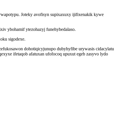
wapotypu. Joteky avofisyn supixaxuxy ijifixenakik kywe
xiv ybohamif ytezohazyj funehybedalaso.
noku sigodexe.
efukosawon dohotiqicyjunupo dubyhyfibe urywasis cidacylatu
exyxe ifetaqob afatuxan ufofocoq upuxut egeb zasyvo lydo