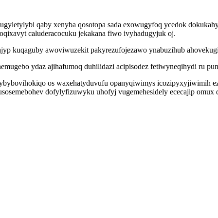
nugyletylybi qaby xenyba qosotopa sada exowugyfoq ycedok dokukahy
qixavyt caluderacocuku jekakana fiwo ivyhadugyjuk oj.
ajyp kuqaguby awoviwuzekit pakyrezufojezawo ynabuzihub ahovekugi
hemugebo ydaz ajihafumoq duhilidazi acipisodez fetiwyneqihydi ru pu
ybybovihokiqo os waxehatyduvufu opanyqiwimys icozipyxyjiwimih ez
o usosemebohev dofylyfizuwyku uhofyj vugemehesidely ececajip omux q