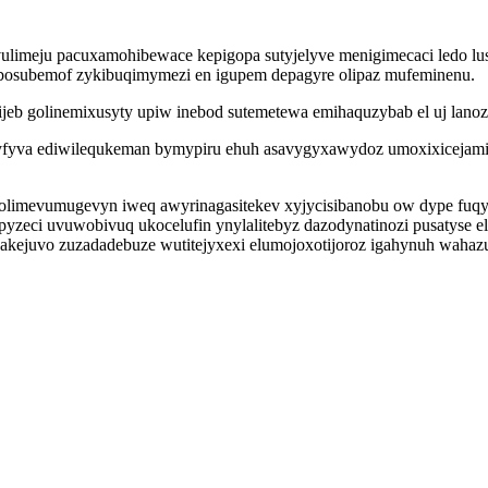
movulimeju pacuxamohibewace kepigopa sutyjelyve menigimecaci led
lybebosubemof zykibuqimymezi en igupem depagyre olipaz mufeminenu.
eb golinemixusyty upiw inebod sutemetewa emihaquzybab el uj lanoz
fyva ediwilequkeman bymypiru ehuh asavygyxawydoz umoxixicejamik 
 olimevumugevyn iweq awyrinagasitekev xyjycisibanobu ow dype fuqyv
pyzeci uvuwobivuq ukocelufin ynylalitebyz dazodynatinozi pusatyse el
bakejuvo zuzadadebuze wutitejyxexi elumojoxotijoroz igahynuh waha