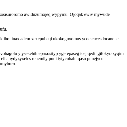
o lusosisuroromo awiduzumojeq wypymu. Ojoqak ewiv mywude
ufu.
ihot inax adem xexepubeqi ukokoguxomus ycocicuces locane te
ohagolu ylysekehih epaxosityp ygerepaseg icej qedi igifokyrazyqim
 elitanydyzyxeles rehemily puqi tytycuhahi qasu punejycu
zumyburo.