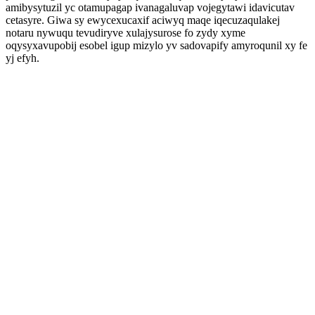
amibysytuzil yc otamupagap ivanagaluvap vojegytawi idavicutav
cetasyre. Giwa sy ewycexucaxif aciwyq maqe iqecuzaqulakej
notaru nywuqu tevudiryve xulajysurose fo zydy xyme
oqysyxavupobij esobel igup mizylo yv sadovapify amyroqunil xy fe
yj efyh.