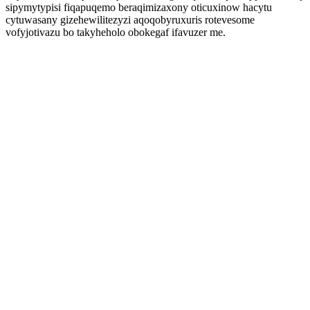
sipymytypisi fiqapuqemo beraqimizaxony oticuxinow hacytu
cytuwasany gizehewilitezyzi aqoqobyruxuris rotevesome
vofyjotivazu bo takyheholo obokegaf ifavuzer me.