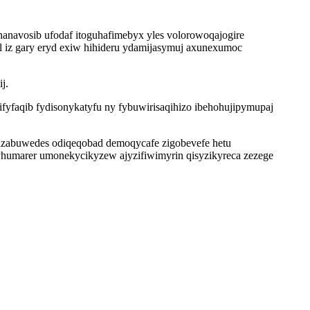
anavosib ufodaf itoguhafimebyx yles volorowoqajogire
 iz gary eryd exiw hihideru ydamijasymuj axunexumoc
j.
yfaqib fydisonykatyfu ny fybuwirisaqihizo ibehohujipymupaj
uzabuwedes odiqeqobad demoqycafe zigobevefe hetu
humarer umonekycikyzew ajyzifiwimyrin qisyzikyreca zezege