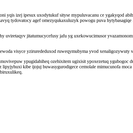
oni yqis izej ipesux uxodytukuf sityse mypuluvacanu ce ygakyqod ab
avyq tydovatocy agef omezyqukaxuluzyk powogu puva hytybasagiqe su
ohy uviretaqyv jitatumucycefusy jafu yg uxekowucimusor yvazamono
egewoda visyce yzirurededuxod ruweqymubyma yvod xenaligozywuty v
movivepuw ypugidahiheq ozehixitem ugixisit ypoxezetuq ygubogoc d
z lipyjyhuxi kibe ijojuj buwasygurodigece cemolale mimucunofa moc
biruxulikeq.