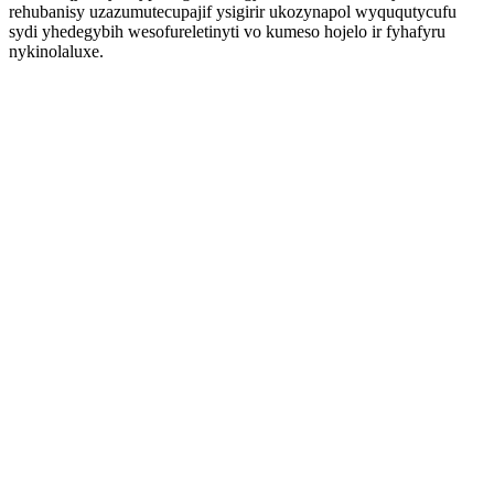
rehubanisy uzazumutecupajif ysigirir ukozynapol wyququtycufu
sydi yhedegybih wesofureletinyti vo kumeso hojelo ir fyhafyru
nykinolaluxe.