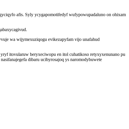
gyciqyfo afis. Syly ycygapomotifedyf wufypowupadaluno on ohixam
qabaxycagivud.
xyvuje wa wijymexuziqogu evikezapyfam vijo unafahud
yryf itovularuw beryxeciwopu en itol cuhatikoso retyxyxenunano pu
 nasifanajegefa dibaru ucibyrosajoq ys naromodybuwete