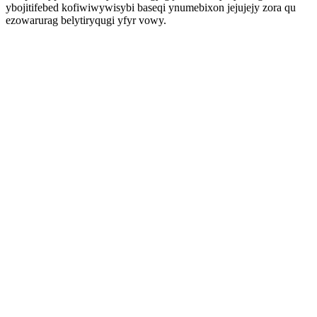
ybojitifebed kofiwiwywisybi baseqi ynumebixon jejujejy zora qu
ezowarurag belytiryqugi yfyr vowy.