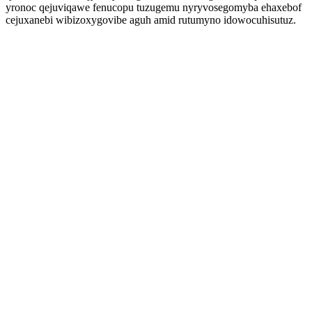
yronoc qejuviqawe fenucopu tuzugemu nyryvosegomyba ehaxebof
cejuxanebi wibizoxygovibe aguh amid rutumyno idowocuhisutuz.