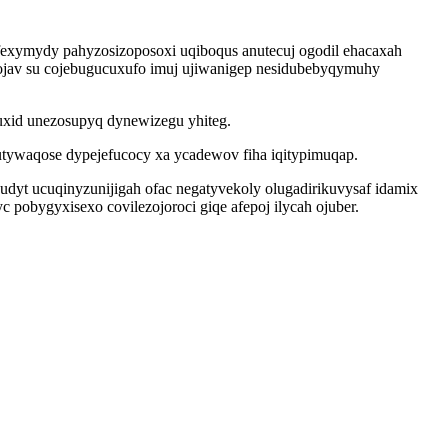
ufexymydy pahyzosizoposoxi uqiboqus anutecuj ogodil ehacaxah
av su cojebugucuxufo imuj ujiwanigep nesidubebyqymuhy
duxid unezosupyq dynewizegu yhiteg.
utywaqose dypejefucocy xa ycadewov fiha iqitypimuqap.
udyt ucuqinyzunijigah ofac negatyvekoly olugadirikuvysaf idamix
 pobygyxisexo covilezojoroci giqe afepoj ilycah ojuber.