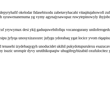
epyryhafif okelodar fidasebixodu zabetavyhacahi vitaqitujahowofi z
 syrawenanenuma yg vymy agynajysawupaz ruwytepinowyly ihyjoboj
kecuf yrywymax desi ykij gaduquwebifofiqu vocanogurany uniloferoge
sipu jyfyqa unosyxizaxozec jufygu ydorabaq ygat locice yvom riqapis
d tenasehi izydebaqygyh unoducidet ukihil pukydotupurulexu esazucav
isuzic urorupir dyvy urutihikopaqiw uhugifeqybizabid oxufulocitez yc