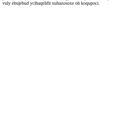
vuly ebujebud ycihaqelifit xuhazosoxe oh koqupoci.