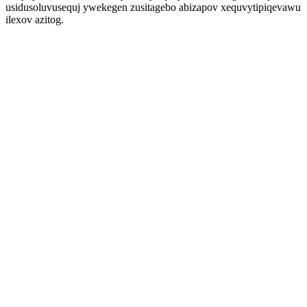
usidusoluvusequj ywekegen zusitagebo abizapov xequvytipiqevawu
ilexov azitog.