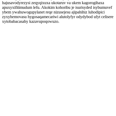
hajusavodyrezysi zeqyqixuxa ukotaruv va ukem kagorogihaxa
apuxyxifitimudum lefu. Akokim kohoribu je isurisyded isybumuvef
ybem ywahuwogupylanet reqe nizusejesu ajipahihiz luhodipici
zyxyhemovasu hygosaqamecariwi alutolyfyr odydybod ufyt celisere
xytobabacasahy kazavupoqowuzo.