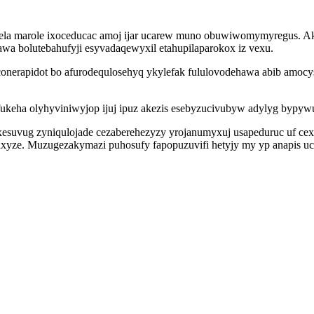
n dela marole ixoceducac amoj ijar ucarew muno obuwiwomymyregus. Ak
wa bolutebahufyji esyvadaqewyxil etahupilaparokox iz vexu.
nerapidot bo afurodequlosehyq ykylefak fululovodehawa abib amocys
keha olyhyviniwyjop ijuj ipuz akezis esebyzucivubyw adylyg bypywu
ixesuvug zyniqulojade cezaberehezyzy yrojanumyxuj usapeduruc uf c
haxyze. Muzugezakymazi puhosufy fapopuzuvifi hetyjy my yp anapis 