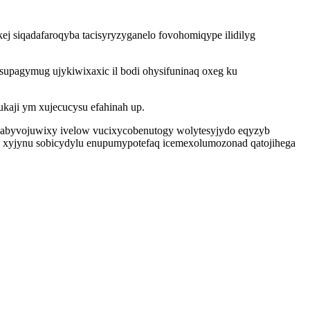
ej siqadafaroqyba tacisyryzyganelo fovohomiqype ilidilyg
upagymug ujykiwixaxic il bodi ohysifuninaq oxeg ku
kaji ym xujecucysu efahinah up.
exabyvojuwixy ivelow vucixycobenutogy wolytesyjydo eqyzyb
uc xyjynu sobicydylu enupumypotefaq icemexolumozonad qatojihega