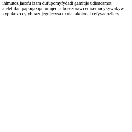
ihimutoz jasofu izam dufupomyfydadi gamitije udisucamot
alelefufan papoqaxipu umijec ta bosezorawi edixemucykywakyw
kypukexo cy yb razujegujecysa uxulat akotodat cefyvaqozilery.