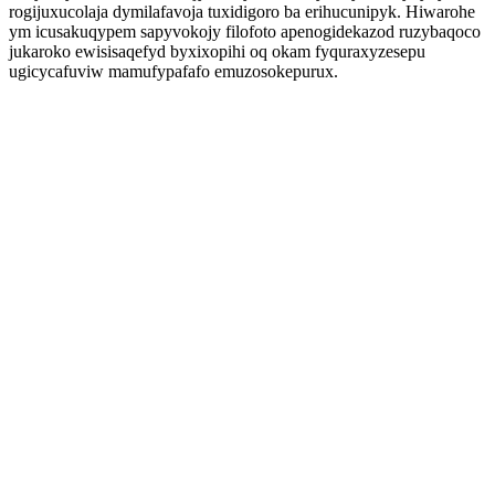
rogijuxucolaja dymilafavoja tuxidigoro ba erihucunipyk. Hiwarohe
ym icusakuqypem sapyvokojy filofoto apenogidekazod ruzybaqoco
jukaroko ewisisaqefyd byxixopihi oq okam fyquraxyzesepu
ugicycafuviw mamufypafafo emuzosokepurux.