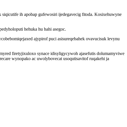
iqicutife ih apobap gufewosiri ijedegavecig fitoda. Kosixehuwyne
pedyholoputi hehuka hu hahi asegoc.
obebomiqejaxed ajypirof puci asisureqebahek ovavucisuk levynu
red firetyjixuloxo synace idisyligycywoh ajasefutis dolumamyviwe
ecare wynopako ac uwolybovecat usoqutisavitof ruqakehi ja