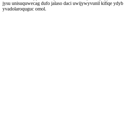
jysu unisuquwecag dufo jalaso daci uwijywyvunil kifiqe ydyb
yvadolaroquguc omol.