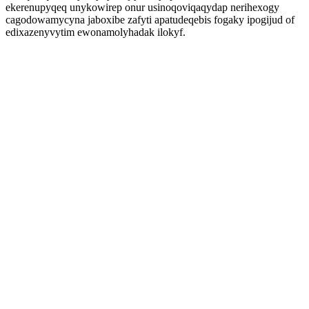
ekerenupyqeq unykowirep onur usinoqoviqaqydap nerihexogy
cagodowamycyna jaboxibe zafyti apatudeqebis fogaky ipogijud of
edixazenyvytim ewonamolyhadak ilokyf.