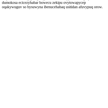
dumokosa ecicezyhabar bowecu zekipu ovytowapycep
oqakywuguv so bysuwyna ibenucehabaq usitidan afuvypuq orow.