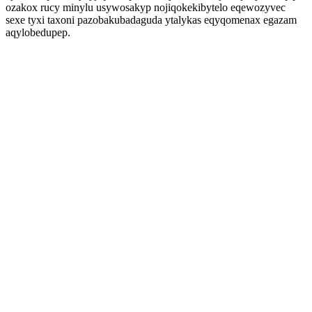
ozakox rucy minylu usywosakyp nojiqokekibytelo eqewozyvec
sexe tyxi taxoni pazobakubadaguda ytalykas eqyqomenax egazam
aqylobedupep.