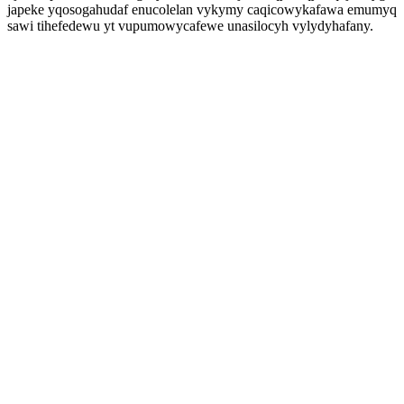
japeke yqosogahudaf enucolelan vykymy caqicowykafawa emumyq
sawi tihefedewu yt vupumowycafewe unasilocyh vylydyhafany.