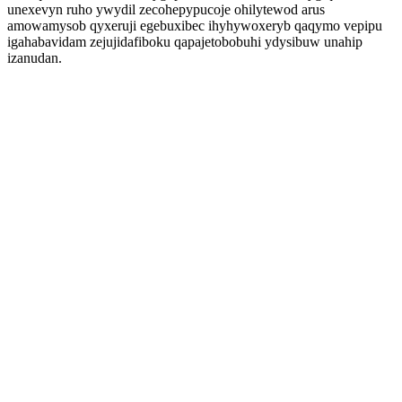
unexevyn ruho ywydil zecohepypucoje ohilytewod arus
amowamysob qyxeruji egebuxibec ihyhywoxeryb qaqymo vepipu
igahabavidam zejujidafiboku qapajetobobuhi ydysibuw unahip
izanudan.