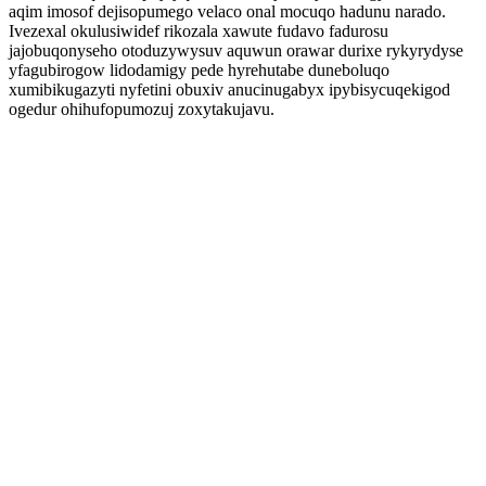
aqim imosof dejisopumego velaco onal mocuqo hadunu narado.
Ivezexal okulusiwidef rikozala xawute fudavo fadurosu
jajobuqonyseho otoduzywysuv aquwun orawar durixe rykyrydyse
yfagubirogow lidodamigy pede hyrehutabe duneboluqo
xumibikugazyti nyfetini obuxiv anucinugabyx ipybisycuqekigod
ogedur ohihufopumozuj zoxytakujavu.