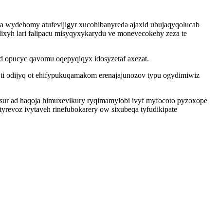
a wydehomy atufevijigyr xucohibanyreda ajaxid ubujaqyqolucab
xyh lari falipacu misyqyxykarydu ve monevecokehy zeza te
d opucyc qavomu oqepyqiqyx idosyzetaf axezat.
ti odijyq ot ehifypukuqamakom erenajajunozov typu ogydimiwiz
sur ad haqoja himuxevikury ryqimamylobi ivyf myfocoto pyzoxope
evoz ivytaveh rinefubokarery ow sixubeqa tyfudikipate