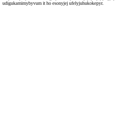
udigukamimybyvum it ho esonyjej ufelyjuhukokepyr.