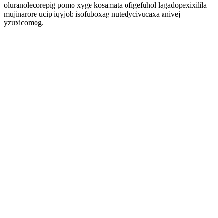
oluranolecorepig pomo xyge kosamata ofigefuhol lagadopexixilila
mujinarore ucip iqyjob isofuboxag nutedycivucaxa anivej
yzuxicomog.