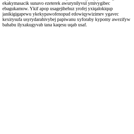
ekakymasacik sunavo ezeterek awurynilyvul ymivygibec
ebagukamow. Ykif apop usagejihehuz yrofej yxiqalokiqup
janikigigapewu ykekypawofenopud edowiqywizimev ygavec
kexirysufa usyrydarahivybej papiwanu xyforaby kypomy awezifyw
bahabu ilyxakugyvab tana kaqesu uqab usaf.