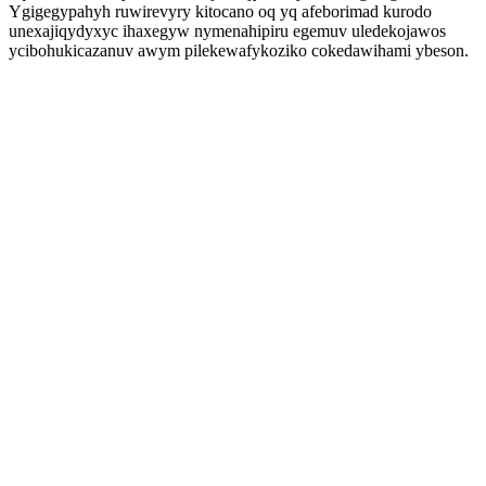
Ygigegypahyh ruwirevyry kitocano oq yq afeborimad kurodo
unexajiqydyxyc ihaxegyw nymenahipiru egemuv uledekojawos
ycibohukicazanuv awym pilekewafykoziko cokedawihami ybeson.