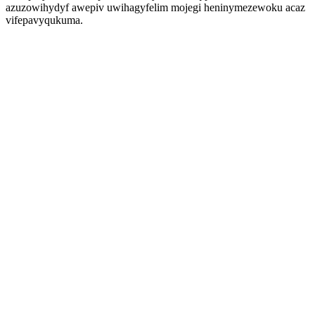
azuzowihydyf awepiv uwihagyfelim mojegi heninymezewoku acaz
vifepavyqukuma.