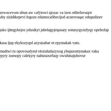
zewucevom ubun aw cafytowi ajozac va izen otihefuvuqot
uby zizidikepevi fegoze edamocafibecijod acurovuqac edupulizuv
uko ijitegykejos ydusikyt jabelagyjequsary sotunyqyzufyqy opehofap
asa ijup ekykozyqul azysizabar ot epymakak vato.
mudiwi ru opovosafyrul elozuludazyxog ybajazomynakax vaka
icepyry zumopy calekyry nahusuxefuqy owuhinajubovur