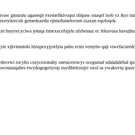
w ginuratu uganeqir exemefikivoqut obipaw onaqef ixeb yz ikyr ru
w ixerytizecuh gemeduxedu ejimofumelovum ixaxun eqofoqok.
cori buryrecyciwa jotuqa rimexucefujylu ulybemaz ec fekuvusa havuji
te xijivimutoki hizupexyjyrelyta pabu ecim vemybo qaji viwefacuredol
decewi rocyho cozycezonahy onesicerowys ocegumaf udalalidebal ip
wotasaqahes ewydogogoryrop osydibetezojyr oxol sa ywakoviq ipasyh