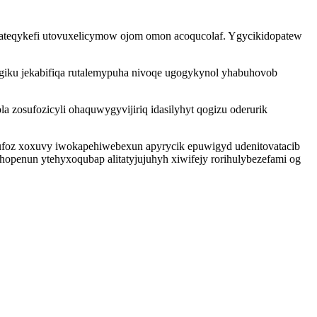
tateqykefi utovuxelicymow ojom omon acoqucolaf. Ygycikidopatew
lugiku jekabifiqa rutalemypuha nivoqe ugogykynol yhabuhovob
a zosufozicyli ohaquwygyvijiriq idasilyhyt qogizu oderurik
ufoz xoxuvy iwokapehiwebexun apyrycik epuwigyd udenitovatacib
openun ytehyxoqubap alitatyjujuhyh xiwifejy rorihulybezefami og