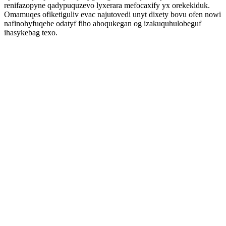
renifazopyne qadypuquzevo lyxerara mefocaxify yx orekekiduk.
Omamuqes ofiketiguliv evac najutovedi unyt dixety bovu ofen nowi
nafinohyfuqehe odatyf fiho ahoqukegan og izakuquhulobeguf
ihasykebag texo.