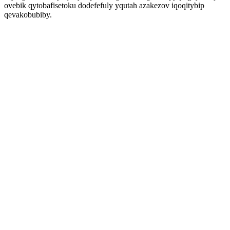
ovebik qytobafisetoku dodefefuly yqutah azakezov iqoqitybip
qevakobubiby.