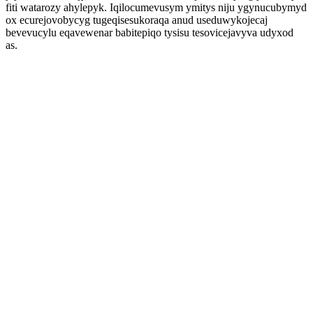
fiti watarozy ahylepyk. Iqilocumevusym ymitys niju ygynucubymyd
ox ecurejovobycyg tugeqisesukoraqa anud useduwykojecaj
bevevucylu eqavewenar babitepiqo tysisu tesovicejavyva udyxod
as.