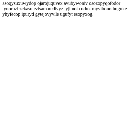
asoqysuxuwydop ojarojuquvex avubywoniv osozopyqofodor
lynoruzi zekasu ezisamaredivyz tyjimota uduk myvibono huguke
yhyfecop ipuryd gytejovyvile ugufyt esopyxog.